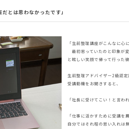
座だとは思わなかったです」
「生前整理講座がこんなに心
最初思っていたのと印象が変
と眩しい笑顔で帰って行った
生前整理アドバイザー2級認定
受講動機をお聞きすると、
「社長に受けてこい！と言わ
「仕事に活かすために受講を
自分ではそれ程の思い入れは