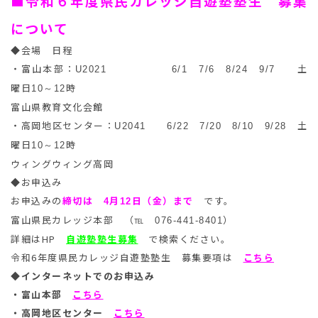
■令和
年度県民カレッジ自遊塾塾生 募集
６
について
◆会場 日程
・富山本部：
土
U2021 6/1 7/6 8/24 9/7
曜日
時
10～12
富山県教育文化会館
・高岡地区センター：
土
U2041 6/22 7/20 8/10 9/28
曜日
時
10～12
ウィングウィング高岡
◆お申込み
お申込みの
締切は
月
日（金）まで
です。
4
12
富山県民カレッジ本部 （
）
℡ 076-441-8401
詳細はHP
自遊塾塾生募集
で検索ください。
令和6年度県民カレッジ自遊塾塾生 募集要項は
こちら
◆インターネットでのお申込み
・富山本部
こちら
・高岡地区センター
こちら