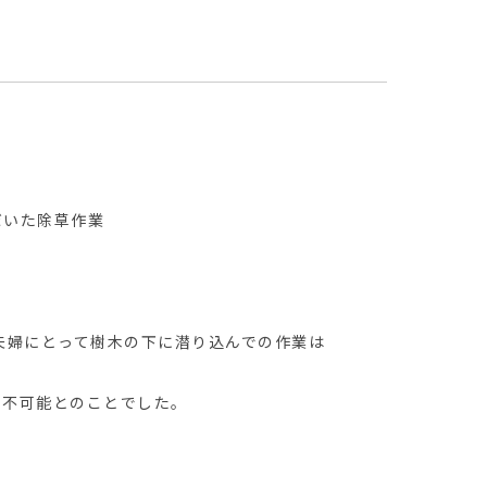
だいた除草作業
夫婦にとって樹木の下に潜り込んでの作業は
て不可能とのことでした。