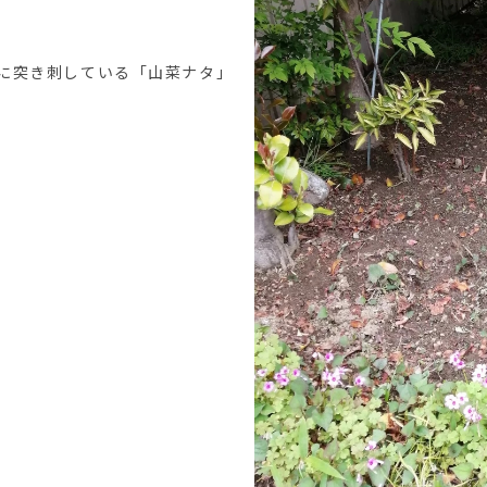
。
に突き刺している「山菜ナタ」